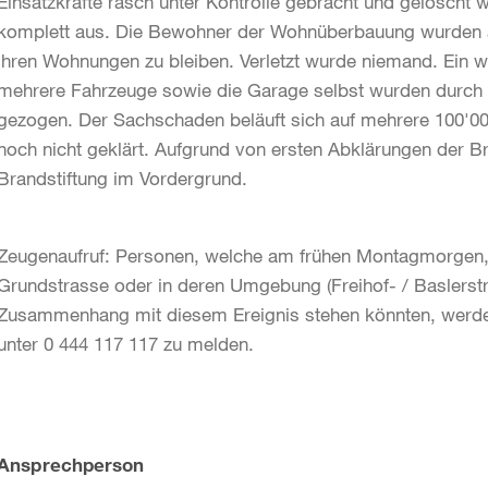
Einsatzkräfte rasch unter Kontrolle gebracht und gelösch
komplett aus. Die Bewohner der Wohnüberbauung wurden an
ihren Wohnungen zu bleiben. Verletzt wurde niemand. Ein w
mehrere Fahrzeuge sowie die Garage selbst wurden durch H
gezogen. Der Sachschaden beläuft sich auf mehrere 100'00
noch nicht geklärt. Aufgrund von ersten Abklärungen der Br
Brandstiftung im Vordergrund.
Zeugenaufruf: Personen, welche am frühen Montagmorgen, 
Grundstrasse oder in deren Umgebung (Freihof- / Baslers
Zusammenhang mit diesem Ereignis stehen könnten, werden 
unter 0 444 117 117 zu melden.
Weitere
Ansprechperson