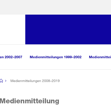
Sprunglink:
Navigation
sauswahl
vigation
m Inhalt
r Suche
gen 2002–2007
Medienmitteilungen 1999–2002
Medienmittei
Medienmitteilungen 2008–2019
[no
title]
Medienmitteilung