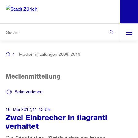
N
S
Zur Bereichsauswahl
Zur Hilfsnavigation
Zum Inhalt
Zur Suche
Suche
Global
Navigation
Medienmitteilungen 2008–2019
[no
title]
Medienmitteilung
Seite vorlesen
16. Mai 2012,11.43 Uhr
Zwei Einbrecher in flagranti
verhaftet
Die Stadtpolizei Zürich nahm am frühen