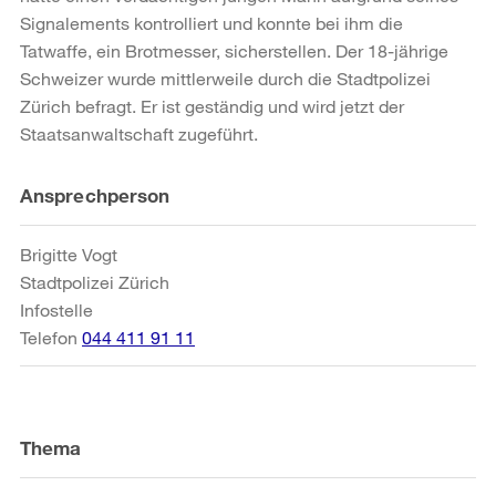
Signalements kontrolliert und konnte bei ihm die
Tatwaffe, ein Brotmesser, sicherstellen. Der 18-jährige
Schweizer wurde mittlerweile durch die Stadtpolizei
Zürich befragt. Er ist geständig und wird jetzt der
Staatsanwaltschaft zugeführt.
Weitere
Ansprechperson
Informationen
Brigitte Vogt
Stadtpolizei Zürich
Infostelle
Telefon
044 411 91 11
Thema