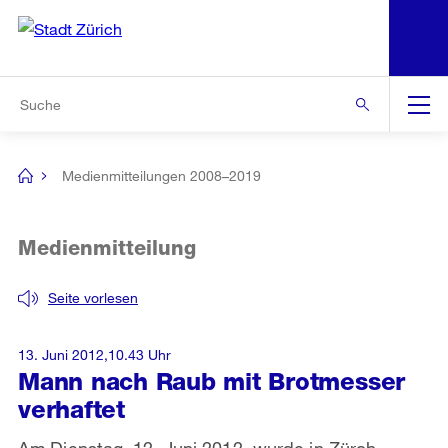
N
S
Zur Bereichsauswahl
Zur Hilfsnavigation
Zum Inhalt
Zur Suche
Suche
Global
Navigation
Medienmitteilungen 2008–2019
[no
title]
Medienmitteilung
Seite vorlesen
13. Juni 2012,10.43 Uhr
Mann nach Raub mit Brotmesser
verhaftet
Am Dienstag, 12. Juni 2012, wurde in Zürch-