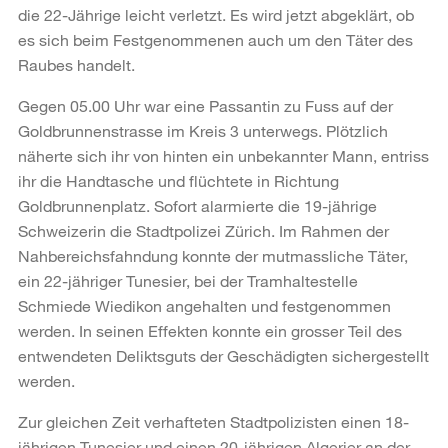
die 22-Jährige leicht verletzt. Es wird jetzt abgeklärt, ob
es sich beim Festgenommenen auch um den Täter des
Raubes handelt.
Gegen 05.00 Uhr war eine Passantin zu Fuss auf der
Goldbrunnenstrasse im Kreis 3 unterwegs. Plötzlich
näherte sich ihr von hinten ein unbekannter Mann, entriss
ihr die Handtasche und flüchtete in Richtung
Goldbrunnenplatz. Sofort alarmierte die 19-jährige
Schweizerin die Stadtpolizei Zürich. Im Rahmen der
Nahbereichsfahndung konnte der mutmassliche Täter,
ein 22-jähriger Tunesier, bei der Tramhaltestelle
Schmiede Wiedikon angehalten und festgenommen
werden. In seinen Effekten konnte ein grosser Teil des
entwendeten Deliktsguts der Geschädigten sichergestellt
werden.
Zur gleichen Zeit verhafteten Stadtpolizisten einen 18-
jährigen Tunesier und einen 20-jährigen Algerier an der