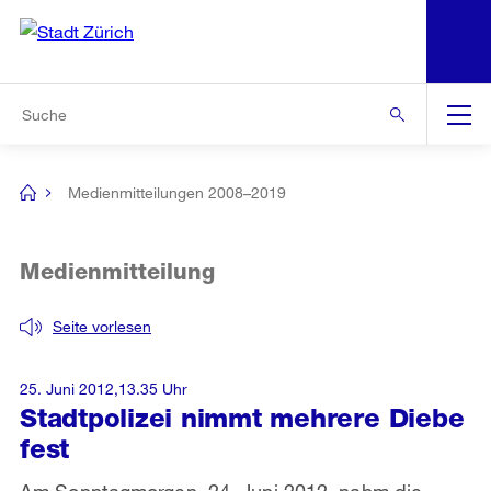
N
S
Zur Bereichsauswahl
Zur Hilfsnavigation
Zum Inhalt
Zur Suche
Suche
Global
Navigation
Medienmitteilungen 2008–2019
[no
title]
Medienmitteilung
Seite vorlesen
25. Juni 2012,13.35 Uhr
Stadtpolizei nimmt mehrere Diebe
fest
Am Sonntagmorgen, 24. Juni 2012, nahm die