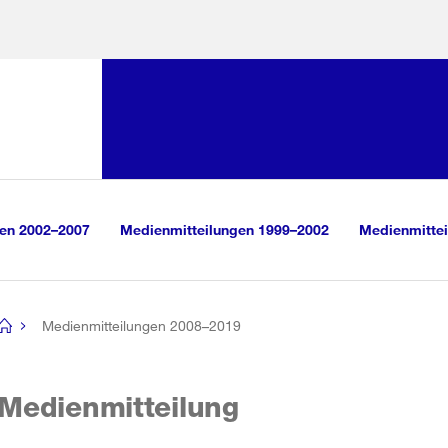
Sprunglink:
Navigation
sauswahl
vigation
m Inhalt
r Suche
gen 2002–2007
Medienmitteilungen 1999–2002
Medienmittei
Medienmitteilungen 2008–2019
[no
title]
Medienmitteilung