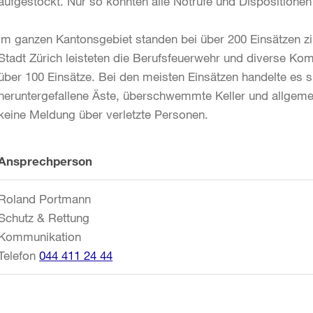
aufgestockt. Nur so konnten alle Notrufe und Dispositionen
Im ganzen Kantonsgebiet standen bei über 200 Einsätzen zir
Stadt Zürich leisteten die Berufsfeuerwehr und diverse Kom
über 100 Einsätze. Bei den meisten Einsätzen handelte es
heruntergefallene Äste, überschwemmte Keller und allgeme
keine Meldung über verletzte Personen.
Weitere
Ansprechperson
Informationen
Roland Portmann
Schutz & Rettung
Kommunikation
Telefon
044 411 24 44