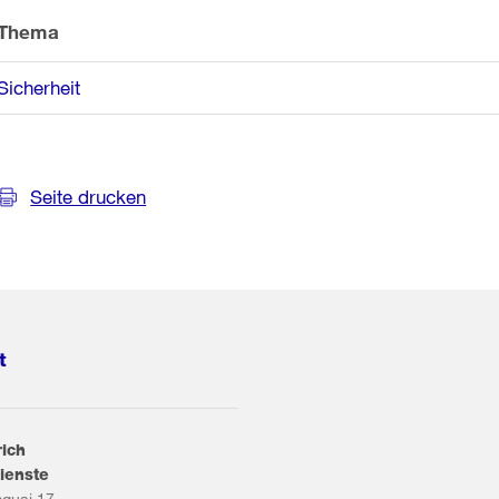
Thema
Sicherheit
Seite drucken
t
rich
ienste
squai 17