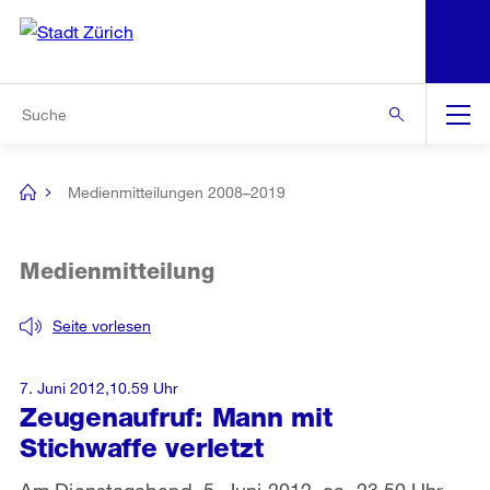
N
S
Zur Bereichsauswahl
Zur Hilfsnavigation
Zum Inhalt
Zur Suche
Suche
Global
Navigation
Medienmitteilungen 2008–2019
[no
title]
Medienmitteilung
Seite vorlesen
7. Juni 2012,10.59 Uhr
Zeugenaufruf: Mann mit
Stichwaffe verletzt
Am Dienstagabend, 5. Juni 2012, ca. 23.50 Uhr