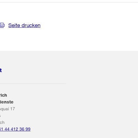
Seite drucken
t
rich
ienste
squai 17
s
ich
41 44 412 36 99