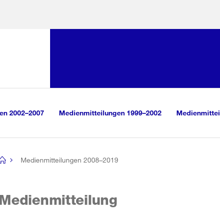
Sprunglink:
Navigation
sauswahl
vigation
m Inhalt
r Suche
gen 2002–2007
Medienmitteilungen 1999–2002
Medienmittei
Medienmitteilungen 2008–2019
[no
title]
Medienmitteilung