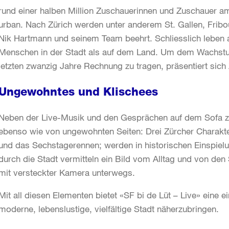
rund einer halben Million Zuschauerinnen und Zuschauer am
urban. Nach Zürich werden unter anderem St. Gallen, Fri
Nik Hartmann und seinem Team beehrt. Schliesslich leben a
Menschen in der Stadt als auf dem Land. Um dem Wachstu
letzten zwanzig Jahre Rechnung zu tragen, präsentiert sic
Ungewohntes und Klischees
Neben der Live-Musik und den Gesprächen auf dem Sofa ze
ebenso wie von ungewohnten Seiten: Drei Zürcher Charakte
und das Sechstagerennen; werden in historischen Einspiel
durch die Stadt vermitteln ein Bild vom Alltag und von den
mit versteckter Kamera unterwegs.
Mit all diesen Elementen bietet «SF bi de Lüt – Live» eine
moderne, lebenslustige, vielfältige Stadt näherzubringen.