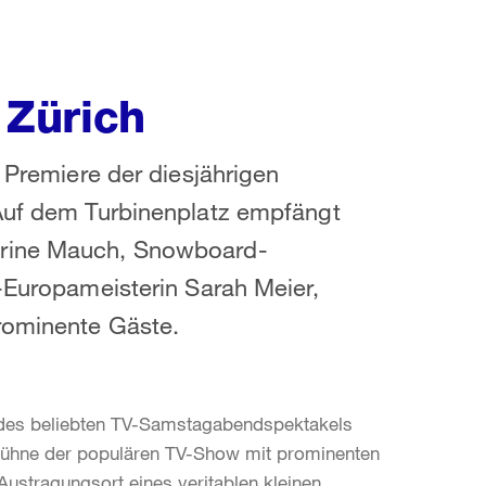
n Zürich
e Premiere der diesjährigen
 Auf dem Turbinenplatz empfängt
orine Mauch, Snowboard-
f-Europameisterin Sarah Meier,
prominente Gäste.
kt des beliebten TV-Samstagabendspektakels
 Bühne der populären TV-Show mit prominenten
ustragungsort eines veritablen kleinen