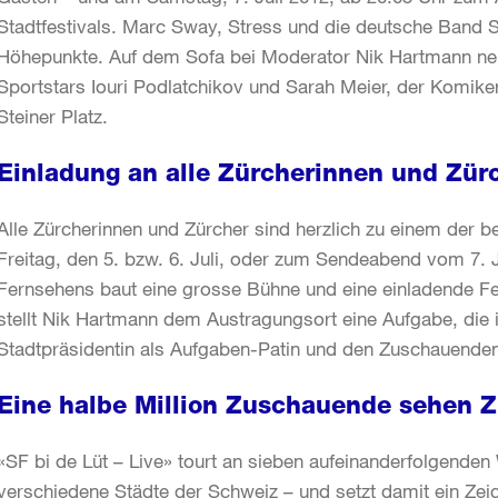
Stadtfestivals. Marc Sway, Stress und die deutsche Band
Höhepunkte. Auf dem Sofa bei Moderator Nik Hartmann ne
Sportstars Iouri Podlatchikov und Sarah Meier, der Komike
Steiner Platz.
Einladung an alle Zürcherinnen und Zür
Alle Zürcherinnen und Zürcher sind herzlich zu einem der
Freitag, den 5. bzw. 6. Juli, oder zum Sendeabend vom 7.
Fernsehens baut eine grosse Bühne und eine einladende Festw
stellt Nik Hartmann dem Austragungsort eine Aufgabe, die 
Stadtpräsidentin als Aufgaben-Patin und den Zuschauende
Eine halbe Million Zuschauende sehen Z
«SF bi de Lüt – Live» tourt an sieben aufeinanderfolgende
verschiedene Städte der Schweiz – und setzt damit ein Ze