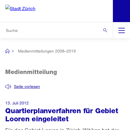
N
S
Zur Bereichsauswahl
Zur Hilfsnavigation
Zum Inhalt
Zur Suche
Suche
Global
Navigation
Medienmitteilungen 2008–2019
[no
title]
Medienmitteilung
Seite vorlesen
13. Juli 2012
Quartierplanverfahren für Gebiet
Looren eingeleitet
Für das Gebiet Looren in Zürich-Witikon hat der