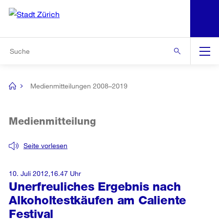
N
S
Zur Bereichsauswahl
Zur Hilfsnavigation
Zum Inhalt
Zur Suche
Suche
Global
Navigation
Medienmitteilungen 2008–2019
[no
title]
Medienmitteilung
Seite vorlesen
10. Juli 2012,16.47 Uhr
Unerfreuliches Ergebnis nach
Alkoholtestkäufen am Caliente
Festival