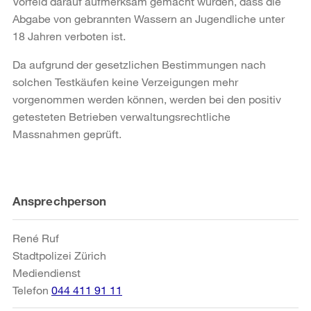
Vorfeld darauf aufmerksam gemacht wurden, dass die
Abgabe von gebrannten Wassern an Jugendliche unter
18 Jahren verboten ist.
Da aufgrund der gesetzlichen Bestimmungen nach
solchen Testkäufen keine Verzeigungen mehr
vorgenommen werden können, werden bei den positiv
getesteten Betrieben verwaltungsrechtliche
Massnahmen geprüft.
Weitere
Ansprechperson
Informationen
René Ruf
Stadtpolizei Zürich
Mediendienst
Telefon
044 411 91 11