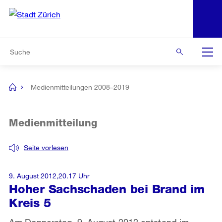
N
S
Zur Bereichsauswahl
Zur Hilfsnavigation
Zum Inhalt
Zur Suche
Suche
Global
Navigation
Medienmitteilungen 2008–2019
[no
title]
Medienmitteilung
Seite vorlesen
9. August 2012,20.17 Uhr
Hoher Sachschaden bei Brand im
Kreis 5
Am Donnerstag, 9. August 2012 entstand im