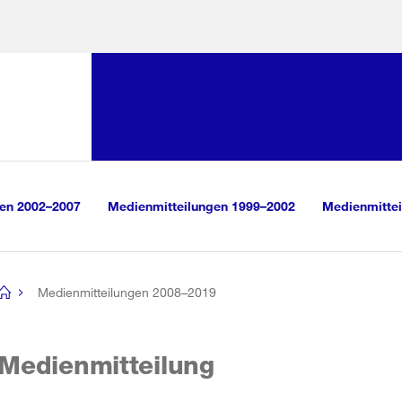
Sprunglink:
Navigation
sauswahl
vigation
m Inhalt
r Suche
gen 2002–2007
Medienmitteilungen 1999–2002
Medienmittei
Medienmitteilungen 2008–2019
[no
title]
Medienmitteilung