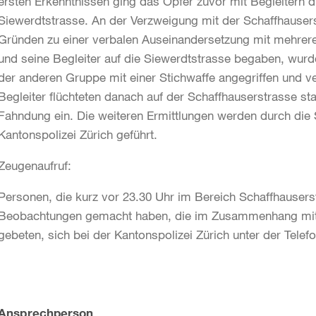
ersten Erkenntnissen ging das Opfer zuvor mit Begleitern 
Siewerdtstrasse. An der Verzweigung mit der Schaffhause
Gründen zu einer verbalen Auseinandersetzung mit mehrere
und seine Begleiter auf die Siewerdtstrasse begaben, wur
der anderen Gruppe mit einer Stichwaffe angegriffen und ve
Begleiter flüchteten danach auf der Schaffhauserstrasse st
Fahndung ein. Die weiteren Ermittlungen werden durch die S
Kantonspolizei Zürich geführt.
Zeugenaufruf:
Personen, die kurz vor 23.30 Uhr im Bereich Schaffhausers
Beobachtungen gemacht haben, die im Zusammenhang mit d
gebeten, sich bei der Kantonspolizei Zürich unter der Tel
Weitere
Ansprechperson