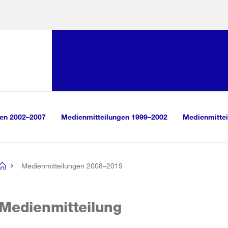
Sprunglink:
Navigation
sauswahl
vigation
m Inhalt
r Suche
gen 2002–2007
Medienmitteilungen 1999–2002
Medienmittei
Medienmitteilungen 2008–2019
[no
title]
Medienmitteilung