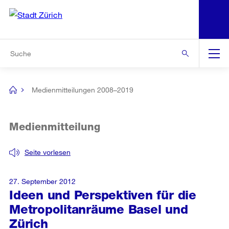
N
S
Zur Bereichsauswahl
Zur Hilfsnavigation
Zum Inhalt
Zur Suche
Suche
Global
Navigation
Medienmitteilungen 2008–2019
[no
title]
Medienmitteilung
Seite vorlesen
27. September 2012
Ideen und Perspektiven für die
Metropolitanräume Basel und
Zürich