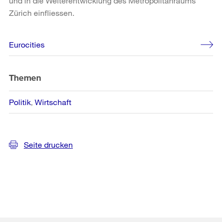
und in die Weiterentwicklung des Metropolitanraums
Zürich einfliessen.
Weitere
Eurocities
Informationen
Themen
Politik
Wirtschaft
Seite drucken