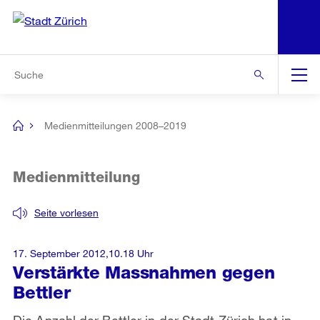
N
S
Zur Bereichsauswahl
Zur Hilfsnavigation
Zum Inhalt
Zur Suche
Suche
Global
Navigation
Medienmitteilungen 2008–2019
[no
title]
Medienmitteilung
Seite vorlesen
17. September 2012,10.18 Uhr
Verstärkte Massnahmen gegen
Bettler
Die Anzahl der Bettler in der Stadt Zürich hat in