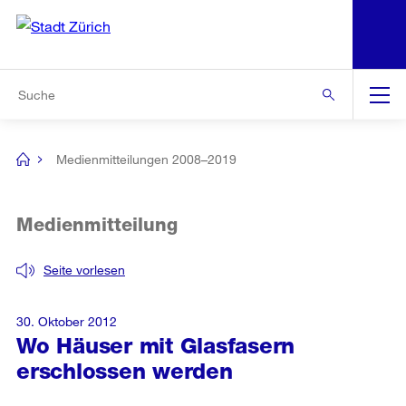
N
S
Zur Bereichsauswahl
Zur Hilfsnavigation
Zum Inhalt
Zur Suche
Suche
Global
Navigation
Medienmitteilungen 2008–2019
[no
title]
Medienmitteilung
Seite vorlesen
30. Oktober 2012
Wo Häuser mit Glasfasern
erschlossen werden