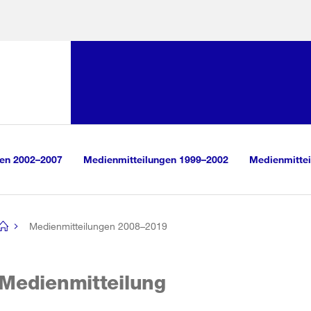
Sprunglink:
Navigation
sauswahl
vigation
m Inhalt
r Suche
gen 2002–2007
Medienmitteilungen 1999–2002
Medienmittei
Medienmitteilungen 2008–2019
[no
title]
Medienmitteilung