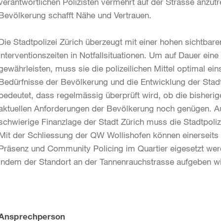
verantwortlichen Polizisten vermehrt auf der Strasse anzutr
Bevölkerung schafft Nähe und Vertrauen.
Die Stadtpolizei Zürich überzeugt mit einer hohen sichtbare
Interventionszeiten in Notfallsituationen. Um auf Dauer ei
gewährleisten, muss sie die polizeilichen Mittel optimal ein
Bedürfnisse der Bevölkerung und die Entwicklung der Stad
bedeutet, dass regelmässig überprüft wird, ob die bisheri
aktuellen Anforderungen der Bevölkerung noch genügen. Au
schwierige Finanzlage der Stadt Zürich muss die Stadtpoli
Mit der Schliessung der QW Wollishofen können einerseits 
Präsenz und Community Policing im Quartier eigesetzt we
indem der Standort an der Tannenrauchstrasse aufgeben wi
Weitere
Ansprechperson