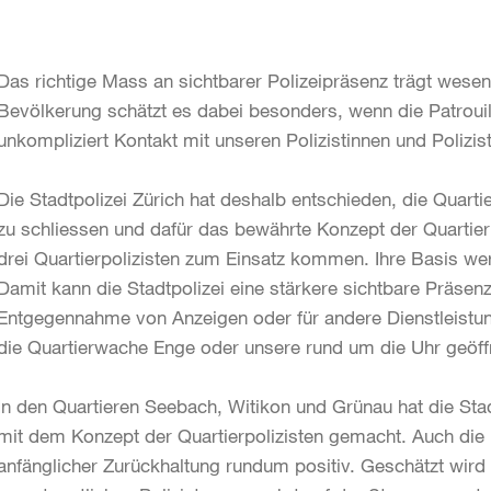
Das richtige Mass an sichtbarer Polizeipräsenz trägt wesent
Bevölkerung schätzt es dabei besonders, wenn die Patrouil
unkompliziert Kontakt mit unseren Polizistinnen und Polizi
Die Stadtpolizei Zürich hat deshalb entschieden, die Quar
zu schliessen und dafür das bewährte Konzept der Quartierp
drei Quartierpolizisten zum Einsatz kommen. Ihre Basis we
Damit kann die Stadtpolizei eine stärkere sichtbare Präsenz
Entgegennahme von Anzeigen oder für andere Dienstleistun
die Quartierwache Enge oder unsere rund um die Uhr geöf
In den Quartieren Seebach, Witikon und Grünau hat die Sta
mit dem Konzept der Quartierpolizisten gemacht. Auch di
anfänglicher Zurückhaltung rundum positiv. Geschätzt wird 