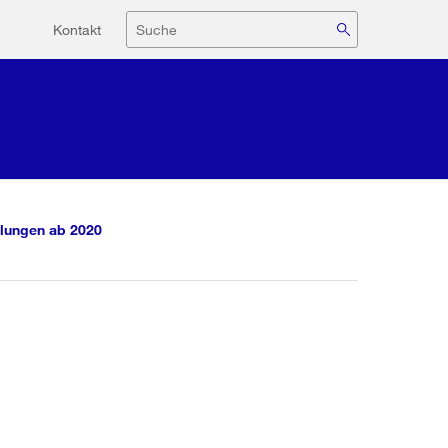
Hilfsnavigation
Suche
Kontakt
lungen ab 2020