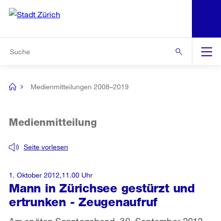
N
S
Zur Bereichsauswahl
Zur Hilfsnavigation
Zum Inhalt
Zur Suche
Suche
Global
Navigation
Medienmitteilungen 2008–2019
[no
title]
Medienmitteilung
Seite vorlesen
1. Oktober 2012,11.00 Uhr
Mann in Zürichsee gestürzt und
ertrunken - Zeugenaufruf
Am späten Sonntagabend, 30. September 2012,