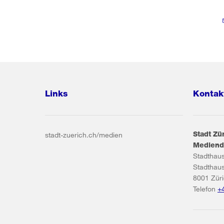
Links
Kontak
Stadt Zü
stadt-zuerich.ch/medien
Mediend
Stadthau
Stadthau
8001
Zür
Telefon
+