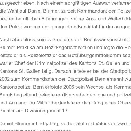
ausgeschrieben. Nach einem sorgfältigen Auswahlverfahren
die Wahl auf Daniel Blumer, zurzeit Kommandant der Polizei
breiten beruflichen Erfahrungen, seiner Aus- und Weiterbi
des Polizeiwesens der geeignetste Kandidat für die ausgesc
Nach Abschluss seines Studiums der Rechtswissenschaft an 
Blumer Praktika am Bezirksgericht Meilen und legte die R
leitete er als Polizeioffizier das Betäubungsmittelkommissa
war er Chef der Kriminalpolizei des Kantons St. Gallen und
Kantons St. Gallen tätig. Danach leitete er bei der Stadtpoli
2002 zum Kommandanten der Stadtpolizei Bern ernannt wur
Kantonspolizei Bern erfolgte 2006 sein Wechsel als Komma
Berufsbegleitend belegte er diverse betriebliche und poliz
und Ausland. Im Militär bekleidete er den Rang eines Obe
Richter am Divisionsgericht 12.
Daniel Blumer ist 56-jährig, verheiratet und Vater von zwei