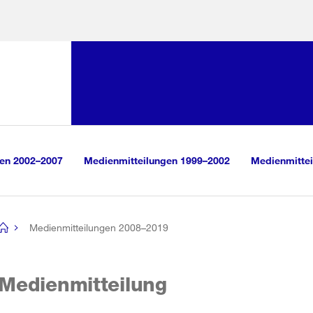
Sprunglink:
Navigation
sauswahl
vigation
m Inhalt
r Suche
gen 2002–2007
Medienmitteilungen 1999–2002
Medienmittei
Medienmitteilungen 2008–2019
[no
title]
Medienmitteilung