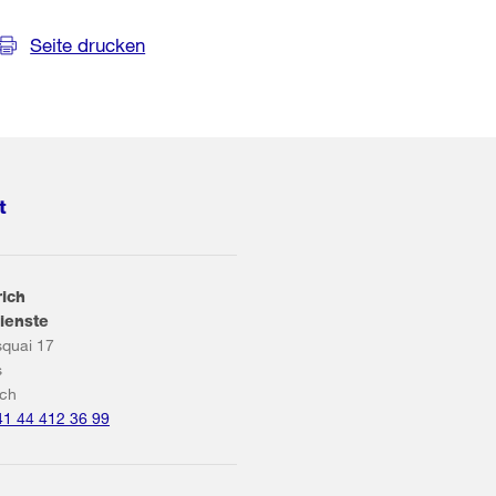
Seite drucken
t
rich
ienste
squai 17
s
ich
41 44 412 36 99