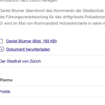
Amtsantritt nach Zürich verlegen.
Daniel Blumer übernimmt das Kommando der Stadtpolizei Z
die Führungsverantwortung für das drittgrösste Polizeikor
Er wird im Mai von Kommandant Hotzenköcherle in seine ne
Weitere
Daniel Blumer
(Bild, 193 KB)
Informationen
Dokument herunterladen
Der Stadtrat von Zürich
Thema
Politik