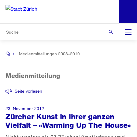
N
S
Zur Bereichsauswahl
Zur Hilfsnavigation
Zum Inhalt
Zur Suche
Suche
Global
Navigation
Medienmitteilungen 2008–2019
[no
title]
Medienmitteilung
Seite vorlesen
23. November 2012
Zürcher Kunst in ihrer ganzen
Vielfalt – «Warming Up The House»
Nicht weniger als 27 Zürcher Künstlerinnen und