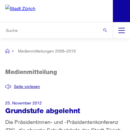
N
S
Zur Bereichsauswahl
Zur Hilfsnavigation
Zum Inhalt
Zur Suche
Suche
Global
Navigation
Medienmitteilungen 2008–2019
[no
title]
Medienmitteilung
Seite vorlesen
25. November 2012
Grundstufe abgelehnt
Die Präsidentinnen- und -Präsidentenkonferenz
(PK), die oberste Schulbehörde der Stadt Zürich,