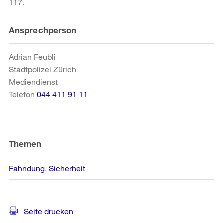
117.
Weitere
Ansprechperson
Informationen
Adrian Feubli
Stadtpolizei Zürich
Mediendienst
Telefon
044 411 91 11
Themen
Fahndung
Sicherheit
Seite drucken