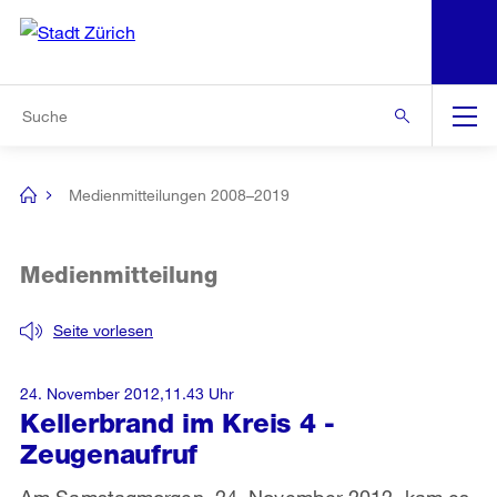
N
S
Zur Bereichsauswahl
Zur Hilfsnavigation
Zum Inhalt
Zur Suche
Suche
Global
Navigation
Medienmitteilungen 2008–2019
[no
title]
Medienmitteilung
Seite vorlesen
24. November 2012,11.43 Uhr
Kellerbrand im Kreis 4 -
Zeugenaufruf
Am Samstagmorgen, 24. November 2012, kam es