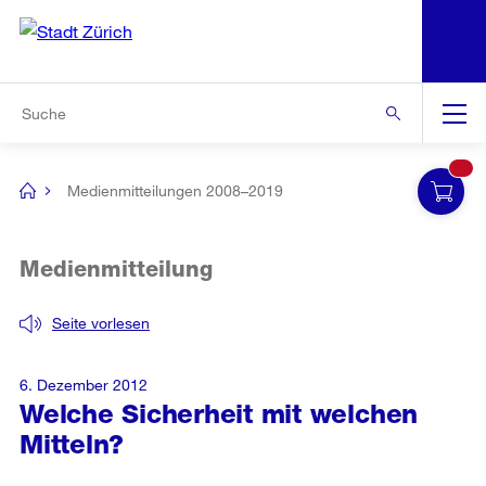
N
S
Zur Bereichsauswahl
Zur Hilfsnavigation
Zum Inhalt
Zur Suche
Suche
Global
Navigation
Medienmitteilungen 2008–2019
[no
title]
Medienmitteilung
Seite vorlesen
6. Dezember 2012
Welche Sicherheit mit welchen
Mitteln?