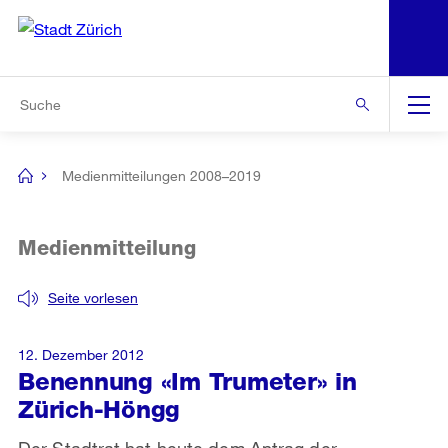
N
S
Zur Bereichsauswahl
Zur Hilfsnavigation
Zum Inhalt
Zur Suche
Suche
Global
Navigation
Medienmitteilungen 2008–2019
[no
title]
Medienmitteilung
Seite vorlesen
12. Dezember 2012
Benennung «Im Trumeter» in
Zürich-Höngg
Der Stadtrat hat heute dem Antrag der