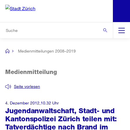
N
S
Zur Bereichsauswahl
Zur Hilfsnavigation
Zum Inhalt
Zur Suche
Suche
Global
Navigation
Medienmitteilungen 2008–2019
[no
title]
Medienmitteilung
Seite vorlesen
4. Dezember 2012,10.32 Uhr
Jugendanwaltschaft, Stadt- und
Kantonspolizei Zürich teilen mit:
Tatverdächtige nach Brand im