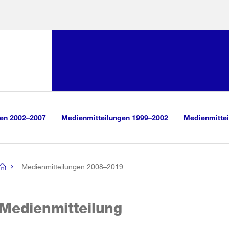
Sprunglink:
Navigation
sauswahl
vigation
m Inhalt
r Suche
gen 2002–2007
Medienmitteilungen 1999–2002
Medienmittei
Medienmitteilungen 2008–2019
[no
title]
Medienmitteilung