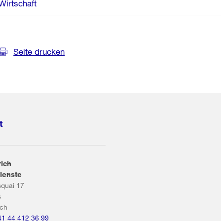
Wirtschaft
Seite drucken
t
rich
ienste
squai 17
s
ich
41 44 412 36 99