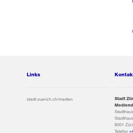
Links
Kontak
Stadt Zü
stadt-zuerich.ch/medien
Mediend
Stadthau
Stadthau
8001
Zür
Telefon
+