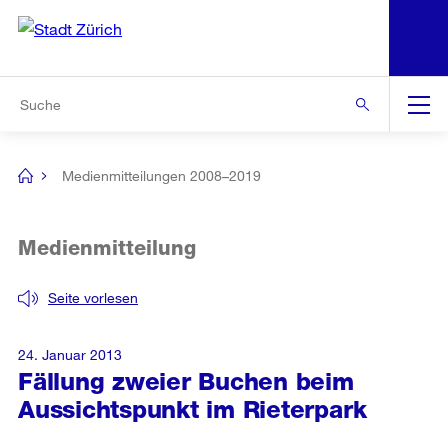
N
S
Zur Bereichsauswahl
Zur Hilfsnavigation
Zum Inhalt
Zur Suche
Suche
Global
Navigation
Medienmitteilungen 2008–2019
[no
title]
Medienmitteilung
Seite vorlesen
24. Januar 2013
Fällung zweier Buchen beim
Aussichtspunkt im Rieterpark