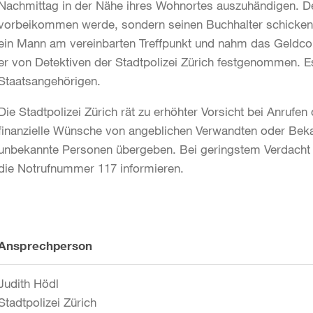
Nachmittag in der Nähe ihres Wohnortes auszuhändigen. Der 
vorbeikommen werde, sondern seinen Buchhalter schicken 
ein Mann am vereinbarten Treffpunkt und nahm das Geldc
er von Detektiven der Stadtpolizei Zürich festgenommen. E
Staatsangehörigen.
Die Stadtpolizei Zürich rät zu erhöhter Vorsicht bei Anrufe
finanzielle Wünsche von angeblichen Verwandten oder Beka
unbekannte Personen übergeben. Bei geringstem Verdacht so
die Notrufnummer 117 informieren.
Weitere
Ansprechperson
Informationen
Judith Hödl
Stadtpolizei Zürich