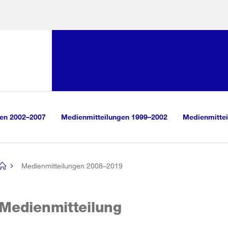
Sprunglink:
Navigation
sauswahl
vigation
m Inhalt
r Suche
gen 2002–2007
Medienmitteilungen 1999–2002
Medienmittei
Medienmitteilungen 2008–2019
[no
title]
Medienmitteilung