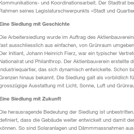
Kommunikations- und Koordinationsarbeit. Der Stadtrat be
Rahmen seines Legislaturschwerpunkts «Stadt und Quartie
Eine Siedlung mit Geschichte
Die Arbeitersiedlung wurde im Auftrag des Aktienbauverein
fast ausschliesslich aus einfachen, von Grünraum umgeben
Der Initiant, Johann Heinrich Fierz, war ein typischer Vertrete
Nationalrat und Philanthrop. Der Aktienbauverein erstellte
Industriequartier, das sich dynamisch entwickelte. Schon b
Grenzen hinaus bekannt. Die Siedlung galt als vorbildlich 
grosszügige Ausstattung mit Licht, Sonne, Luft und Grünra
Eine Siedlung mit Zukunft
Die herausragende Bedeutung der Siedlung ist unbestritten
definiert, dass die Gebäude weiter entwickelt und damit 
können. So sind Solaranlagen und Dämmmassnahmen ausdrück