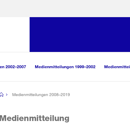
Sprunglink:
Navigation
sauswahl
vigation
m Inhalt
r Suche
gen 2002–2007
Medienmitteilungen 1999–2002
Medienmittei
Medienmitteilungen 2008–2019
[no
title]
Medienmitteilung