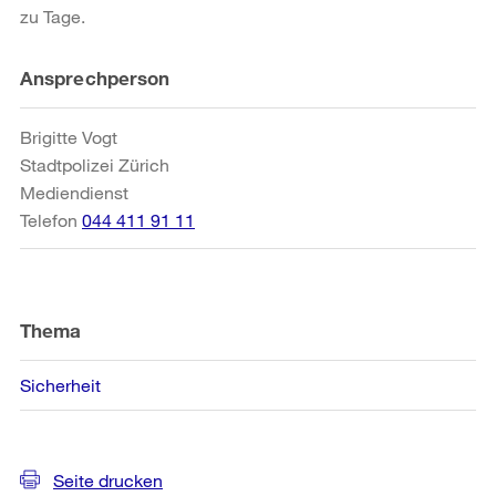
zu Tage.
Weitere
Ansprechperson
Informationen
Brigitte Vogt
Stadtpolizei Zürich
Mediendienst
Telefon
044 411 91 11
Thema
Sicherheit
Seite drucken