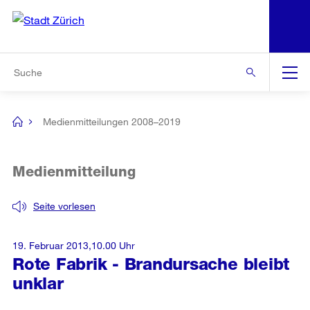
N
S
Zur Bereichsauswahl
Zur Hilfsnavigation
Zum Inhalt
Zur Suche
Suche
Global
Navigation
Medienmitteilungen 2008–2019
[no
title]
Medienmitteilung
Seite vorlesen
19. Februar 2013,10.00 Uhr
Rote Fabrik - Brandursache bleibt
unklar