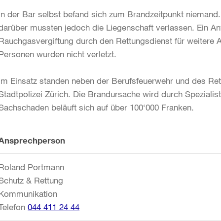
In der Bar selbst befand sich zum Brandzeitpunkt nieman
darüber mussten jedoch die Liegenschaft verlassen. Ein A
Rauchgasvergiftung durch den Rettungsdienst für weitere A
Personen wurden nicht verletzt.
Im Einsatz standen neben der Berufsfeuerwehr und des Ret
Stadtpolizei Zürich. Die Brandursache wird durch Spezialis
Sachschaden beläuft sich auf über 100‘000 Franken.
Weitere
Ansprechperson
Informationen
Roland Portmann
Schutz & Rettung
Kommunikation
Telefon
044 411 24 44