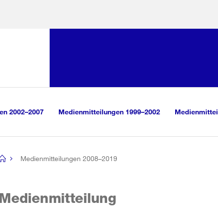
Sprunglink:
Navigation
sauswahl
vigation
m Inhalt
r Suche
gen 2002–2007
Medienmitteilungen 1999–2002
Medienmittei
Medienmitteilungen 2008–2019
[no
title]
Medienmitteilung