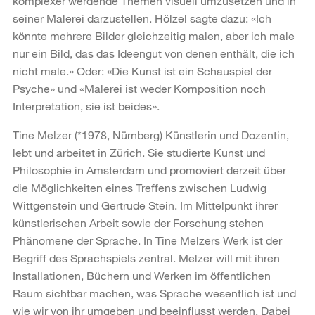
komplexer werdende Themen visuell umzusetzen und in
seiner Malerei darzustellen. Hölzel sagte dazu: «Ich
könnte mehrere Bilder gleichzeitig malen, aber ich male
nur ein Bild, das das Ideengut von denen enthält, die ich
nicht male.» Oder: «Die Kunst ist ein Schauspiel der
Psyche» und «Malerei ist weder Komposition noch
Interpretation, sie ist beides».
Tine Melzer (*1978, Nürnberg) Künstlerin und Dozentin,
lebt und arbeitet in Zürich. Sie studierte Kunst und
Philosophie in Amsterdam und promoviert derzeit über
die Möglichkeiten eines Treffens zwischen Ludwig
Wittgenstein und Gertrude Stein. Im Mittelpunkt ihrer
künstlerischen Arbeit sowie der Forschung stehen
Phänomene der Sprache. In Tine Melzers Werk ist der
Begriff des Sprachspiels zentral. Melzer will mit ihren
Installationen, Büchern und Werken im öffentlichen
Raum sichtbar machen, was Sprache wesentlich ist und
wie wir von ihr umgeben und beeinflusst werden. Dabei