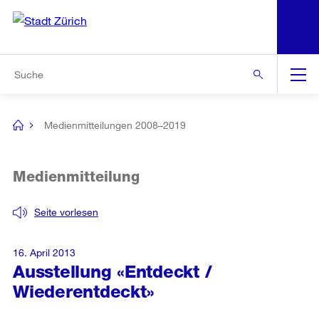
N
S
Zur Bereichsauswahl
Zur Hilfsnavigation
Zum Inhalt
Zur Suche
Suche
Global
Navigation
Medienmitteilungen 2008–2019
[no
title]
Medienmitteilung
Seite vorlesen
16. April 2013
Ausstellung «Entdeckt /
Wiederentdeckt»