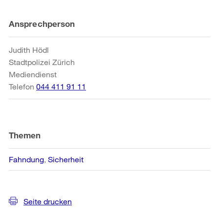
Weitere
Ansprechperson
Informationen
Judith Hödl
Stadtpolizei Zürich
Mediendienst
Telefon
044 411 91 11
Themen
Fahndung
Sicherheit
Seite drucken