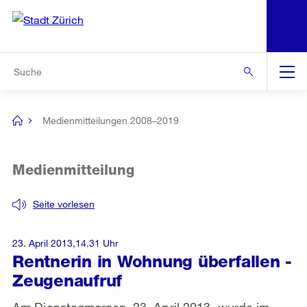
N
S
Zur Bereichsauswahl
Zur Hilfsnavigation
Zum Inhalt
Zur Suche
Suche
Global
Navigation
Medienmitteilungen 2008–2019
[no
title]
Medienmitteilung
Seite vorlesen
23. April 2013,14.31 Uhr
Rentnerin in Wohnung überfallen -
Zeugenaufruf
Am Dienstagmorgen, 23. April 2013, wurde im