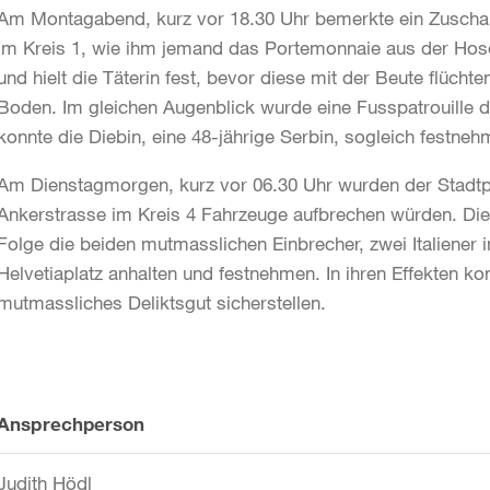
Am Montagabend, kurz vor 18.30 Uhr bemerkte ein Zuschau
im Kreis 1, wie ihm jemand das Portemonnaie aus der Hose
und hielt die Täterin fest, bevor diese mit der Beute flücht
Boden. Im gleichen Augenblick wurde eine Fusspatrouille d
konnte die Diebin, eine 48-jährige Serbin, sogleich festneh
Am Dienstagmorgen, kurz vor 06.30 Uhr wurden der Stadtpo
Ankerstrasse im Kreis 4 Fahrzeuge aufbrechen würden. Die 
Folge die beiden mutmasslichen Einbrecher, zwei Italiener 
Helvetiaplatz anhalten und festnehmen. In ihren Effekten k
mutmassliches Deliktsgut sicherstellen.
Weitere
Ansprechperson
Informationen
Judith Hödl