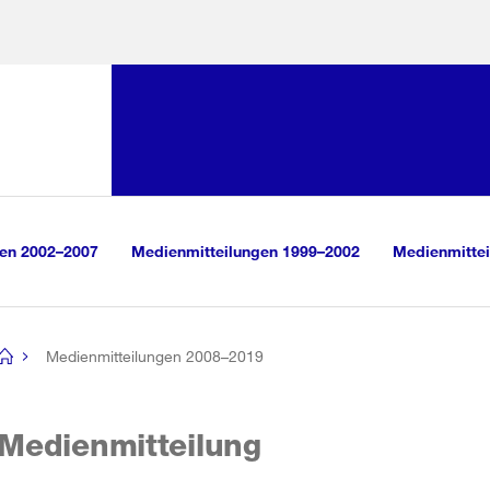
Sprunglink:
Navigation
sauswahl
vigation
m Inhalt
r Suche
gen 2002–2007
Medienmitteilungen 1999–2002
Medienmittei
Medienmitteilungen 2008–2019
[no
title]
Medienmitteilung