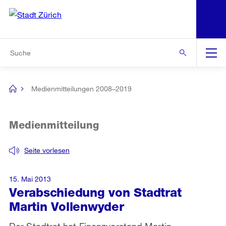
N
S
Zur Bereichsauswahl
Zur Hilfsnavigation
Zum Inhalt
Zur Suche
Suche
Global
Navigation
Medienmitteilungen 2008–2019
[no
title]
Medienmitteilung
Seite vorlesen
15. Mai 2013
Verabschiedung von Stadtrat
Martin Vollenwyder
Der Stadtrat hat Finanzvorstand Martin