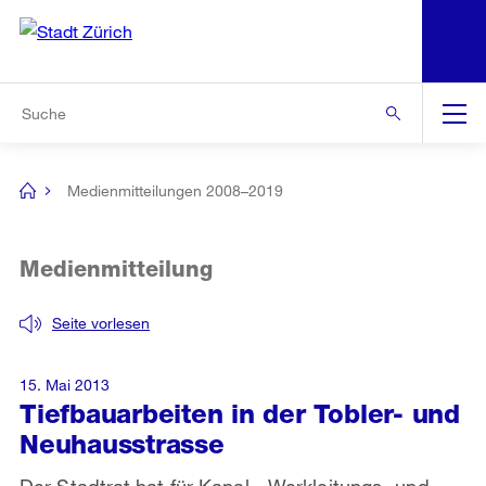
N
S
Zur Bereichsauswahl
Zur Hilfsnavigation
Zum Inhalt
Zur Suche
Suche
Global
Navigation
Medienmitteilungen 2008–2019
[no
title]
Medienmitteilung
Seite vorlesen
15. Mai 2013
Tiefbauarbeiten in der Tobler- und
Neuhausstrasse
Der Stadtrat hat für Kanal-, Werkleitungs- und