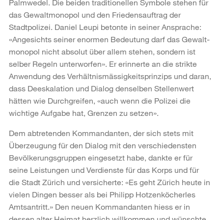
Palmwedel. Die beiden traditionellen Symbole stehen für
das Gewaltmonopol und den Friedensauftrag der
Stadtpolizei. Daniel Leupi betonte in seiner Ansprache:
«Angesichts seiner enormen Bedeutung darf das Gewalt­
monopol nicht absolut über allem stehen, sondern ist
selber Regeln unterworfen». Er erinner­te an die strikte
Anwendung des Verhältnismässigkeitsprinzips und daran,
dass Deeskalation und Dialog denselben Stellenwert
hätten wie Durchgreifen, «auch wenn die Polizei die
wichtige Aufgabe hat, Grenzen zu setzen».
Dem abtretenden Kommandanten, der sich stets mit
Überzeugung für den Dialog mit den verschiedensten
Bevölkerungsgruppen eingesetzt habe, dankte er für
seine Leistungen und Verdienste für das Korps und für
die Stadt Zürich und versicherte: «Es geht Zürich heute in
vielen Dingen besser als bei Philipp Hotzenköcherles
Amtsantritt.» Den neuen Komman­danten hiess er in
dessen alter Heimat herzlich willkommen und wünschte