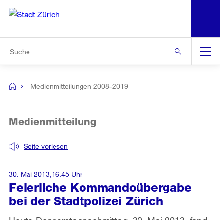
N
S
Zur Bereichsauswahl
Zur Hilfsnavigation
Zum Inhalt
Zur Suche
Suche
Global
Navigation
Medienmitteilungen 2008–2019
[no
title]
Medienmitteilung
Seite vorlesen
30. Mai 2013,16.45 Uhr
Feierliche Kommandoübergabe
bei der Stadtpolizei Zürich
Heute Donnerstagnachmittag, 30. Mai 2013, fand