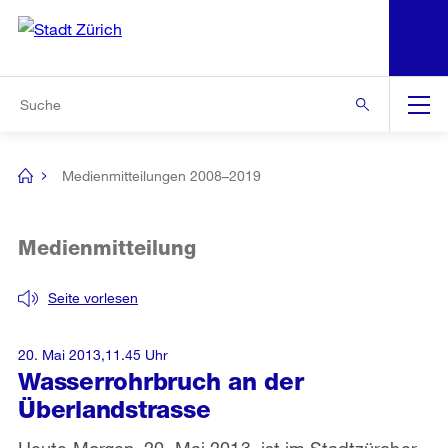
N
S
Zur Bereichsauswahl
Zur Hilfsnavigation
Zum Inhalt
Zur Suche
Suche
Global
Navigation
Medienmitteilungen 2008–2019
[no
title]
Medienmitteilung
Seite vorlesen
20. Mai 2013,11.45 Uhr
Wasserrohrbruch an der
Überlandstrasse
Heute Morgen, 20. Mai 2013, ist im Stadtzürcher