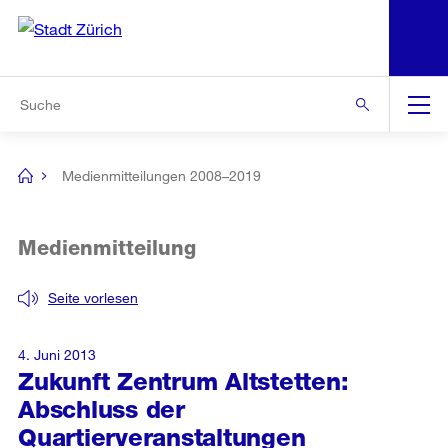
N
S
Zur Bereichsauswahl
Zur Hilfsnavigation
Zum Inhalt
Zur Suche
Suche
Global
Navigation
Medienmitteilungen 2008–2019
[no
title]
Medienmitteilung
Seite vorlesen
4. Juni 2013
Zukunft Zentrum Altstetten:
Abschluss der
Quartierveranstaltungen