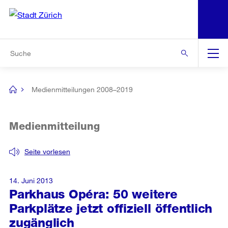
N
S
Zur Bereichsauswahl
Zur Hilfsnavigation
Zum Inhalt
Zur Suche
Suche
Global
Navigation
Medienmitteilungen 2008–2019
[no
title]
Medienmitteilung
Seite vorlesen
14. Juni 2013
Parkhaus Opéra: 50 weitere
Parkplätze jetzt offiziell öffentlich
zugänglich