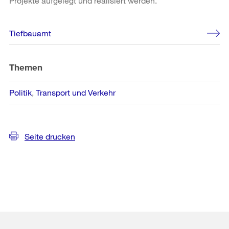
Projekte aufgelegt und realisiert werden.
Weitere
Tiefbauamt
Informationen
Themen
Politik
Transport und Verkehr
Seite drucken