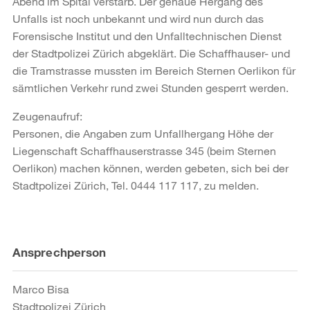
Abend im Spital verstarb. Der genaue Hergang des
Unfalls ist noch unbekannt und wird nun durch das
Forensische Institut und den Unfalltechnischen Dienst
der Stadtpolizei Zürich abgeklärt. Die Schaffhauser- und
die Tramstrasse mussten im Bereich Sternen Oerlikon für
sämtlichen Verkehr rund zwei Stunden gesperrt werden.
Zeugenaufruf:
Personen, die Angaben zum Unfallhergang Höhe der
Liegenschaft Schaffhauserstrasse 345 (beim Sternen
Oerlikon) machen können, werden gebeten, sich bei der
Stadtpolizei Zürich, Tel. 0444 117 117, zu melden.
Weitere
Ansprechperson
Informationen
Marco Bisa
Stadtpolizei Zürich