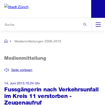
N
S
Zur Bereichsauswahl
Zur Hilfsnavigation
Zum Inhalt
Zur Suche
Suche
Global
Navigation
Medienmitteilungen 2008–2019
[no
title]
Medienmitteilung
Seite vorlesen
14. Juni 2013,10.24 Uhr
Fussgängerin nach Verkehrsunfall
im Kreis 11 verstorben -
Zeugenaufruf