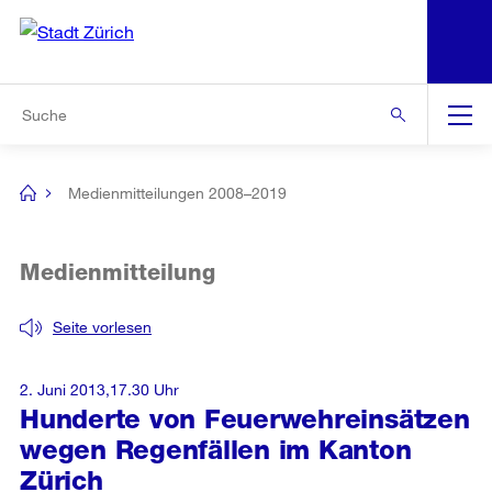
N
S
Zur Bereichsauswahl
Zur Hilfsnavigation
Zum Inhalt
Zur Suche
Suche
Global
Navigation
Medienmitteilungen 2008–2019
[no
title]
Medienmitteilung
Seite vorlesen
2. Juni 2013,17.30 Uhr
Hunderte von Feuerwehreinsätzen
wegen Regenfällen im Kanton
Zürich