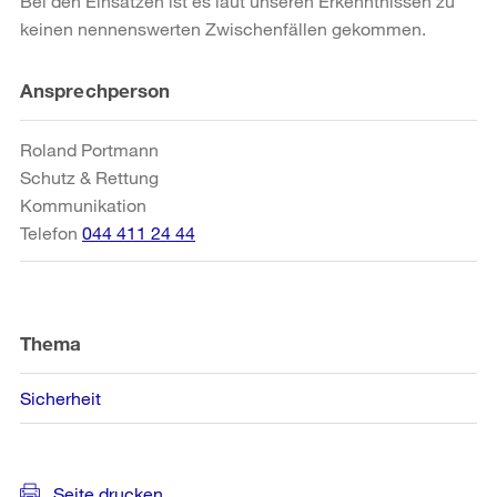
Bei den Einsätzen ist es laut unseren Erkenntnissen zu
keinen nennenswerten Zwischenfällen gekommen.
Weitere
Ansprechperson
Informationen
Roland Portmann
Schutz & Rettung
Kommunikation
Telefon
044 411 24 44
Thema
Sicherheit
Seite drucken