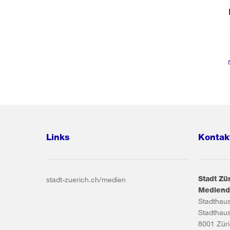
Links
Kontak
Stadt Zü
stadt-zuerich.ch/medien
Mediend
Stadthau
Stadthau
8001
Zür