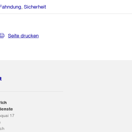
Fahndung
Sicherheit
Seite drucken
t
rich
ienste
squai 17
s
ich