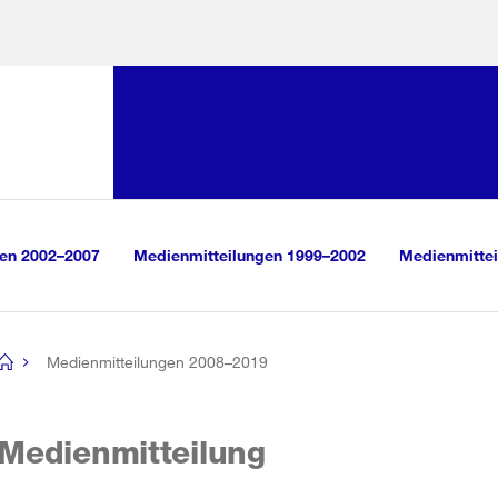
Sprunglink:
Navigation
sauswahl
vigation
m Inhalt
r Suche
gen 2002–2007
Medienmitteilungen 1999–2002
Medienmittei
Medienmitteilungen 2008–2019
[no
title]
Medienmitteilung