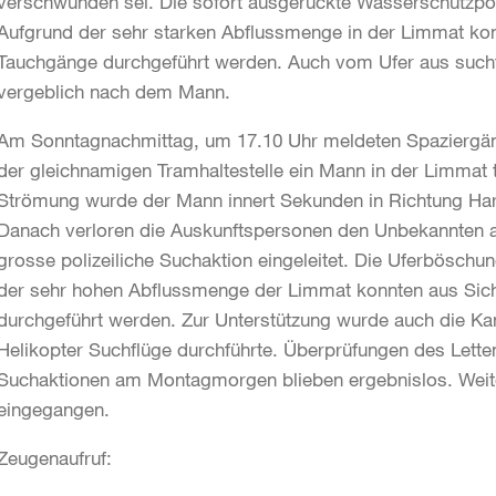
verschwunden sei. Die sofort ausgerückte Wasserschutzpoli
Aufgrund der sehr starken Abflussmenge in der Limmat ko
Tauchgänge durchgeführt werden. Auch vom Ufer aus suchte
vergeblich nach dem Mann.
Am Sonntagnachmittag, um 17.10 Uhr meldeten Spaziergän
der gleichnamigen Tramhaltestelle ein Mann in der Limmat 
Strömung wurde der Mann innert Sekunden in Richtung Har
Danach verloren die Auskunftspersonen den Unbekannten 
grosse polizeiliche Suchaktion eingeleitet. Die Uferbösc
der sehr hohen Abflussmenge der Limmat konnten aus Sic
durchgeführt werden. Zur Unterstützung wurde auch die Kan
Helikopter Suchflüge durchführte. Überprüfungen des Let
Suchaktionen am Montagmorgen blieben ergebnislos. Weiter
eingegangen.
Zeugenaufruf: