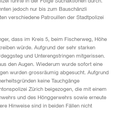
zei führte in der Folge Suchaktionen durch.
nnten jedoch nur bis zum Bauschänzli
n verschiedene Patrouillen der Stadtpolizei
ger, dass im Kreis 5, beim Fischerweg, Höhe
treiben würde. Aufgrund der sehr starken
deggsteg und Unterengstringen mitgerissen.
aus den Augen. Wiederum wurde sofort eine
hungen wurden grossräumig abgesucht. Aufgrund
herheitsgründen keine Tauchgänge
tonspolizei Zürich beigezogen, die mit einem
tenwehrs und des Hönggerwehrs sowie erneute
e Hinweise sind in beiden Fällen nicht