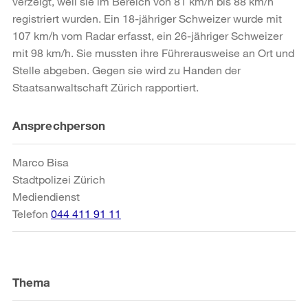
verzeigt, weil sie im Bereich von 81 km/h bis 88 km/h
registriert wurden. Ein 18-jähriger Schweizer wurde mit
107 km/h vom Radar erfasst, ein 26-jähriger Schweizer
mit 98 km/h. Sie mussten ihre Führerausweise an Ort und
Stelle abgeben. Gegen sie wird zu Handen der
Staatsanwaltschaft Zürich rapportiert.
Weitere
Ansprechperson
Informationen
Marco Bisa
Stadtpolizei Zürich
Mediendienst
Telefon
044 411 91 11
Thema