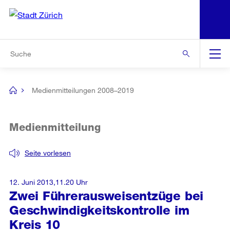
N
S
Zur Bereichsauswahl
Zur Hilfsnavigation
Zum Inhalt
Zur Suche
Suche
Global
Navigation
Medienmitteilungen 2008–2019
[no
title]
Medienmitteilung
Seite vorlesen
12. Juni 2013,11.20 Uhr
Zwei Führerausweisentzüge bei
Geschwindigkeitskontrolle im
Kreis 10