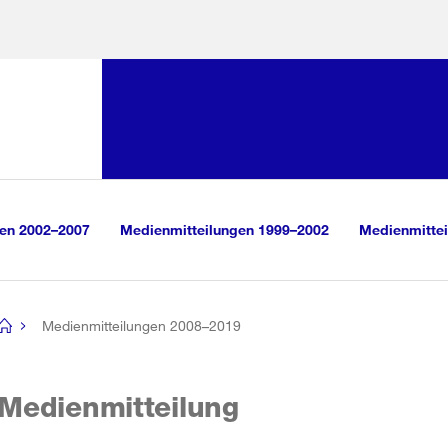
Sprunglink:
Navigation
sauswahl
vigation
m Inhalt
r Suche
gen 2002–2007
Medienmitteilungen 1999–2002
Medienmittei
Medienmitteilungen 2008–2019
[no
title]
Medienmitteilung