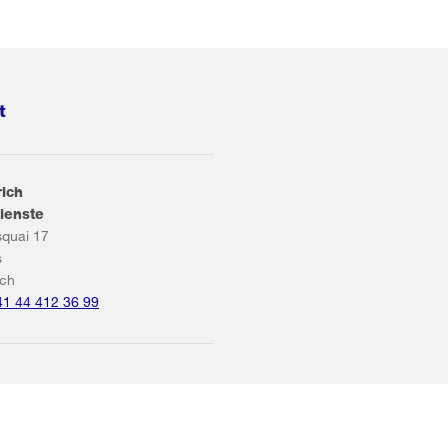
t
rich
ienste
squai 17
s
ich
41 44 412 36 99