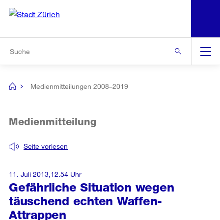
N
S
Zur Bereichsauswahl
Zur Hilfsnavigation
Zum Inhalt
Zur Suche
Suche
Global
Navigation
Medienmitteilungen 2008–2019
[no
title]
Medienmitteilung
Seite vorlesen
11. Juli 2013,12.54 Uhr
Gefährliche Situation wegen
täuschend echten Waffen-
Attrappen