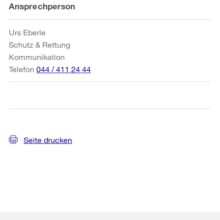
Weitere
Ansprechperson
Informationen
Urs Eberle
Schutz & Rettung
Kommunikation
Telefon
044 / 411 24 44
Seite drucken