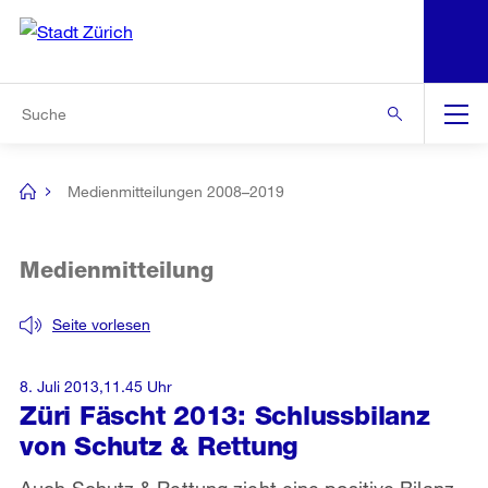
N
S
Zur Bereichsauswahl
Zur Hilfsnavigation
Zum Inhalt
Zur Suche
Suche
Global
Navigation
Medienmitteilungen 2008–2019
[no
title]
Medienmitteilung
Seite vorlesen
8. Juli 2013,11.45 Uhr
Züri Fäscht 2013: Schlussbilanz
von Schutz & Rettung
Auch Schutz & Rettung zieht eine positive Bilanz