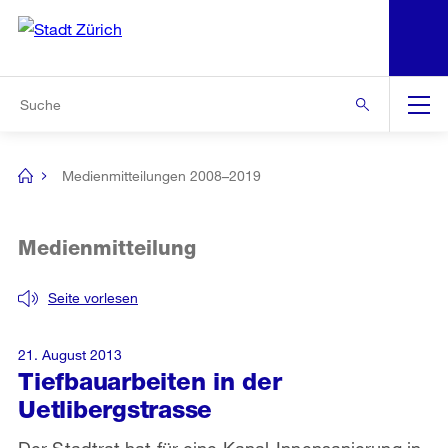
N
S
Zur Bereichsauswahl
Zur Hilfsnavigation
Zum Inhalt
Zur Suche
Suche
Global
Navigation
Medienmitteilungen 2008–2019
[no
title]
Medienmitteilung
Seite vorlesen
21. August 2013
Tiefbauarbeiten in der
Uetlibergstrasse
Der Stadtrat hat für eine Kanal-Innensanierung in