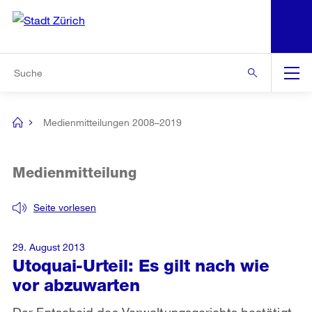
N
S
Zur Bereichsauswahl
Zur Hilfsnavigation
Zum Inhalt
Zur Suche
Suche
Global
Navigation
Medienmitteilungen 2008–2019
[no
title]
Medienmitteilung
Seite vorlesen
29. August 2013
Utoquai-Urteil: Es gilt nach wie
vor abzuwarten
Der Entscheid des Verwaltungsgerichts bestätigt