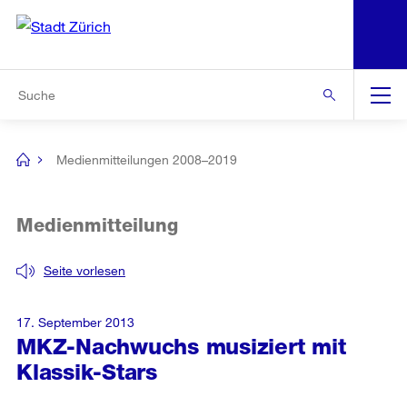
N
S
Zur Bereichsauswahl
Zur Hilfsnavigation
Zum Inhalt
Zur Suche
Suche
Global
Navigation
Medienmitteilungen 2008–2019
[no
title]
Medienmitteilung
Seite vorlesen
17. September 2013
MKZ-Nachwuchs musiziert mit
Klassik-Stars