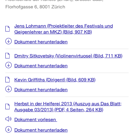
Florhofgasse 6, 8001 Zürich
Weitere
Jens Lohmann (Projektleiter des Festivals und
Informationen
Geigenlehrer an MKZ)
(Bild, 907 KB)
Dokument herunterladen
Dmitry Sitkovetsky (Violinenvirtuose)
(Bild, 711 KB)
Dokument herunterladen
Kevin Griffiths (Dirigent)
(Bild, 609 KB)
Dokument herunterladen
Herbst in der Helferei 2013 (Auszug aus Das Blatt;
Ausgabe 03/2013)
(PDF, 4 Seiten, 264 KB)
Dokument vorlesen
Dokument herunterladen