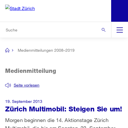
N
S
Zur Bereichsauswahl
Zur Hilfsnavigation
Zum Inhalt
Zur Suche
Suche
Global
Navigation
Medienmitteilungen 2008–2019
[no
title]
Medienmitteilung
Seite vorlesen
19. September 2013
Zürich Multimobil: Steigen Sie um!
Morgen beginnen die 14. Aktionstage Zürich
Multimobil, die bis am Sonntag, 22. September